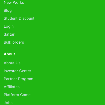
New Works
Blog
Student Discount
Login
daftar
Bulk orders
About
About Us
Investor Center
Partner Program
Affiliates
Platform Game
Jobs