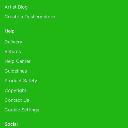
Artist Blog
Create a Dashery store
Help
Delivery
Returns
Help Center
Guidelines
Product Safety
Copyright
Contact Us
Cookie Settings
Social