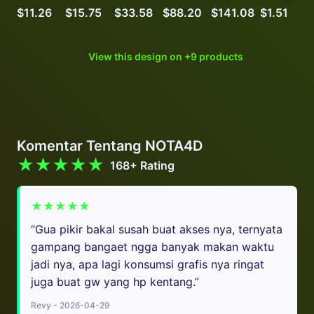
$11.26
$15.75
$33.58
$88.20
$141.08
$1.51
View this design on +9 products
Komentar Tentang NOTA4D
★★★★★
168+ Rating
★★★★★
“Gua pikir bakal susah buat akses nya, ternyata
gampang bangaet ngga banyak makan waktu
jadi nya, apa lagi konsumsi grafis nya ringat
juga buat gw yang hp kentang.”
Revy - 2026-04-29