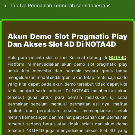
Top Up Permainan Termurah se-Indonesia ✔
Akun Demo Slot Pragmatic Play
Dan Akses Slot 4D Di NOTA4D
Halo para pecinta slot online! Selamat datang di
NOTA4D
.
Platform ini menyediakan akun demo slot pragmatic play
untuk kita mencoba dan bermain secara gratis tanpa
mengeluarkan modal sedikitpun, akan tetapi tentu saja saldo
yang kita dapat pada akun demo tersebut tidak dapat kita
tarik menjadi saldo pribadi. Di NOTA4D memberikan akun
tersebut guna untuk para pemain melakukan uji coba
permainan sebelum memulai permainan asli nya, melihat
apakah dari perputaran tersebut memungkinkan untuk
meraih kemenangan dan melihat perpecahan dari permainan
tersebut sedang bagus atau tidak, selain dari akun demo
tersebut NOTA4D juga menyediakan akses Slot 4D yang